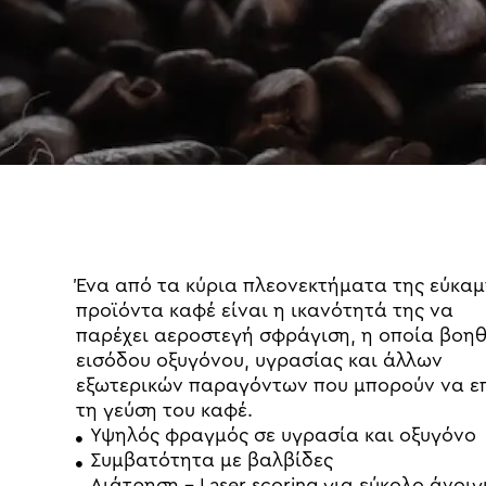
ε
ν
ο
Ένα
από
τα
κύρια
πλεονεκτήματα
της
εύκαμ
προϊόντα
καφέ
είναι
η
ικανότητά
της
να
παρέχει
αεροστεγή
σφράγιση,
η
οποία
βοη
εισόδου
οξυγόνου,
υγρασίας
και
άλλων
εξωτερικών
παραγόντων
που
μπορούν
να
ε
τη
γεύση
του
καφέ.
Υψηλός φραγμός σε υγρασία και οξυγόνο
Συμβατότητα με βαλβίδες
Διάτρηση – Laser scoring για εύκολο άνοι