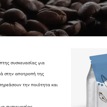
πτης
συσκευασίας
για
θά
στην
αποτροπή
της
πηρεάσουν
την
ποιότητα
και
γμα συσκευασίας