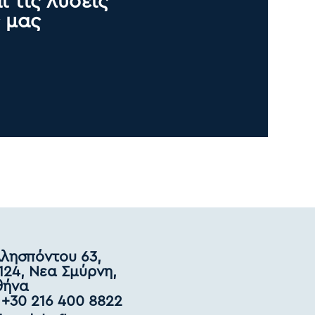
ι τις λύσεις
 μας
λησπόντου 63,
124, Νεα Σμύρνη,
θήνα
 +30 216 400 8822