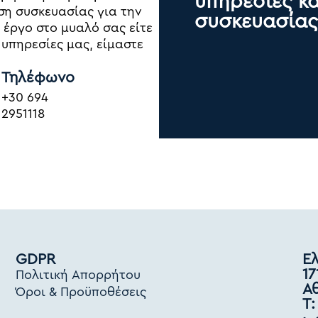
υπηρεσίες κα
ση συσκευασίας για την
συσκευασίας
ο έργο στο μυαλό σας είτε
 υπηρεσίες μας, είμαστε
Τηλέφωνο
+30 694
2951118
GDPR
Ελ
17
Πολιτική Απορρήτου
Α
Όροι & Προϋποθέσεις
Τ: