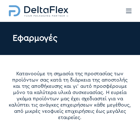
Μ
ε
τ
ά
β
Εφαρμογές
α
σ
η
σ
τ
ο
Κατανοούμε τη σημασία της προστασίας των
π
προϊόντων σας κατά τη διάρκεια της αποστολής
ε
και της αποθήκευσης και γι’ αυτό προσφέρουμε
ρ
μόνο τα καλύτερα υλικά συσκευασίας. Η ευρεία
ι
γκάμα προϊόντων μας έχει σχεδιαστεί για να
ε
καλύπτει τις ανάγκες επιχειρήσεων κάθε μεγέθους,
χ
από μικρές νεοφυείς επιχειρήσεις έως μεγάλες
ό
εταιρείες.
μ
ε
ν
ο