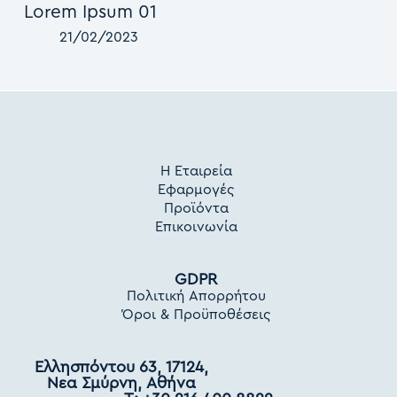
Lorem Ipsum 01
21/02/2023
Η Εταιρεία
Εφαρμογές
Προϊόντα
Επικοινωνία
GDPR
Πολιτική Απορρήτου
Όροι & Προϋποθέσεις
Ελλησπόντου 63, 17124,
Νεα Σμύρνη, Αθήνα