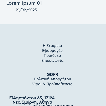
Lorem Ipsum 01
21/02/2023
Η Εταιρεία
Εφαρμογές
Προϊόντα
Επικοινωνία
GDPR
Πολιτική Απορρήτου
Όροι & Προϋποθέσεις
Ελλησπόντου 63, 17124,
Νεα Σμύρνη, Αθήνα