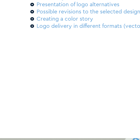
ε
Presentation of logo alternatives
ν
Possible revisions to the selected desig
ο
Creating a color story
Logo delivery in different formats (vector