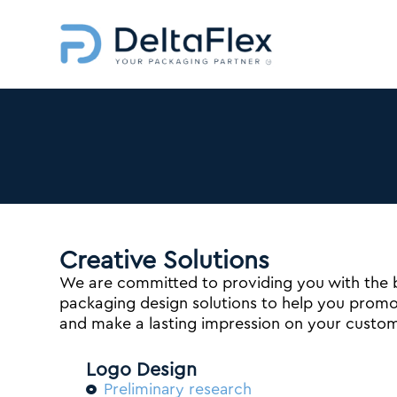
Μ
ε
τ
ά
β
α
σ
η
σ
τ
ο
π
Creative Solutions
ε
We are committed to providing you with the b
ρ
packaging design solutions to help you prom
ι
and make a lasting impression on your custom
ε
χ
ό
Logo Design
μ
Preliminary research