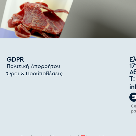
GDPR
Ελ
17
Πολιτική Απορρήτου
Α
Όροι & Προϋποθέσεις
Τ:
in