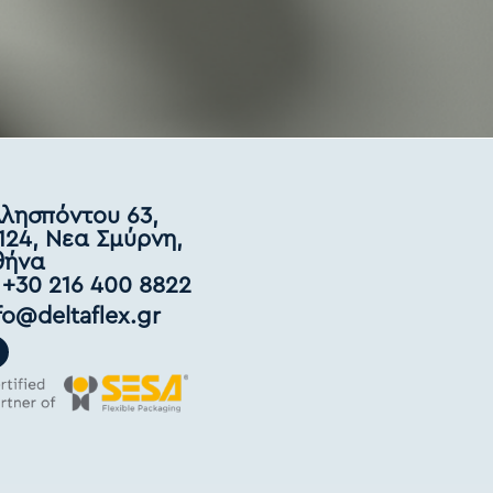
λησπόντου 63,
124, Νεα Σμύρνη,
θήνα
 +30 216 400 8822
fo@deltaflex.gr